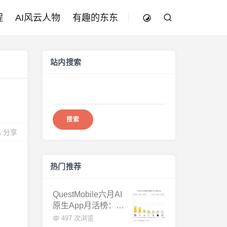
程
AI风云人物
有趣的东东
站内搜索
搜
索：
分享
热门推荐
QuestMobile六月AI
原生App月活榜：豆
包3.8亿断层第一，
497 次浏览