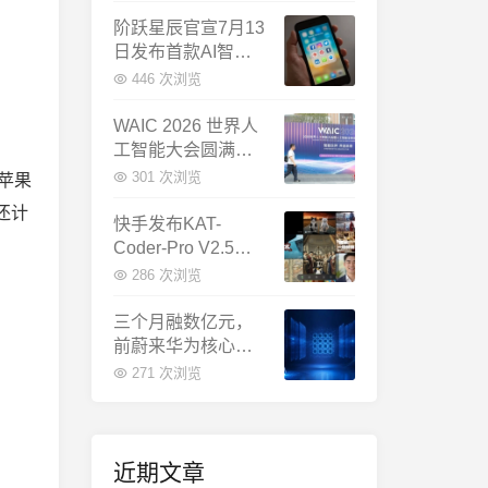
千问增速暴涨近58
倍
阶跃星辰官宣7月13
日发布首款AI智能
体终端：大模型公
446 次浏览
司造手机抢跑
WAIC 2026 世界人
工智能大会圆满闭
幕：多项重磅成果
301 次浏览
前苹果
发布，上海成为全
还计
球AI合作新中心
快手发布KAT-
Coder-Pro V2.5：
首个能端到端跑通
286 次浏览
完整工程的国产AI
编程模型
三个月融数亿元，
前蔚来华为核心成
员联手创立日冕开
271 次浏览
物，押注具身世界
模型
近期文章