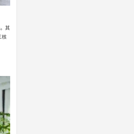
情。其
三核