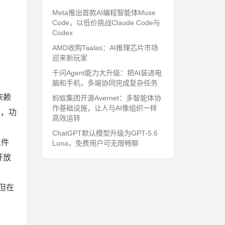
Meta推出首款AI编程智能体Muse
Code，以低价挑战Claude Code与
Codex
AMD收购Taalas：AI推理芯片市场
迎来新玩家
千问Agent能力大升级：把AI装进电
脑和手机，多端协同完成复杂任务
依赖
蚂蚁集团开源Avernet：多智能体协
作基础设施，让人与AI像组织一样
务，功
高效运转
ChatGPT默认模型升级为GPT-5.6
组件
Luna，免费用户可无限畅聊
开放
。
，但在