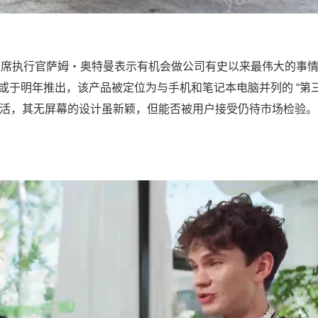
I 首席执行官萨姆・奥特曼表示有机会做公司有史以来最伟大的事
件产品或于明年推出，该产品被定位为与手机和笔记本电脑并列的 “第
生活，其无屏幕的设计虽新颖，但能否被用户接受仍待市场检验。