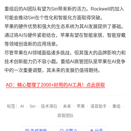
重组后的AI团队有望为Siri带来新的活力。Rockwell的加入
可能会推动Siri在个性化和智能化方面取得突破。
苹果的硬件优势和强大的生态系统为其AI发展提供了基础。
通过将AI与硬件紧密结合，苹果有望在智能家居、智能穿戴
等领域创造新的应用场景。
尽管苹果在AI领域面临诸多挑战，但其强大的品牌影响力和
技术创新能力仍不容小觑。重组AI高管团队是苹果在AI竞争
中的一次重要调整，其未来的发展仍值得期待。
AD：精心整理了2000+好用的AI工具！点此获取
标签：
AI
·
Siri
·
技术滞后
·
未来
·
苹果
·
语音助手
·
重组
·
高管团队
生成海报
点赞
0
分享