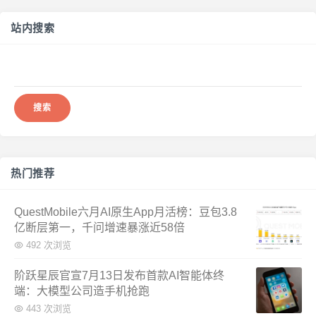
站内搜索
搜
索：
热门推荐
QuestMobile六月AI原生App月活榜：豆包3.8
亿断层第一，千问增速暴涨近58倍
492 次浏览
阶跃星辰官宣7月13日发布首款AI智能体终
端：大模型公司造手机抢跑
443 次浏览