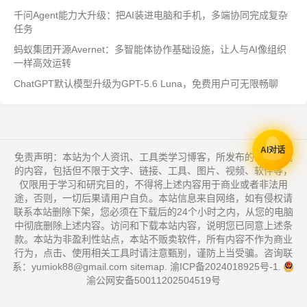
千问Agent能力大升级：把AI装进电脑和手机，多端协同完成复杂
任务
蚂蚁集团开源Avernet：多智能体协作基础设施，让人与AI像组织
一样高效运转
ChatGPT默认模型升级为GPT-5.6 Luna，免费用户可无限畅聊
AI对话
免责声明：本站为个人资讯、工具类学习博客，所发布的一切形式
的内容，包括但不限于文字、链接、工具、图片、视频、软件等，
仅限用于学习和研究目的，不得将上述内容用于商业或者非法用
途，否则，一切后果请用户自负。本站信息来自网络，如有侵权请
联系本站删除下架，您必须在下载后的24个小时之内，从您的电脑
中彻底删除上述内容。访问和下载本站内容，说明您已同意上述条
款。本站为非盈利性站点，本站不贩卖软件，所有内容不作为商业
行为，点击、使用相关工具时请注意甄别，谨防上当受骗。咨询联
系：yumiok88@gmail.com
sitemap
.
渝ICP备2024018925号-1
.
渝公网安备50011202504519号