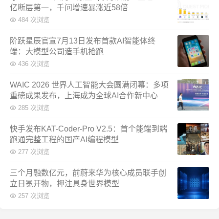
亿断层第一，千问增速暴涨近58倍
484 次浏览
阶跃星辰官宣7月13日发布首款AI智能体终
端：大模型公司造手机抢跑
436 次浏览
WAIC 2026 世界人工智能大会圆满闭幕：多项
重磅成果发布，上海成为全球AI合作新中心
285 次浏览
快手发布KAT-Coder-Pro V2.5：首个能端到端
跑通完整工程的国产AI编程模型
277 次浏览
三个月融数亿元，前蔚来华为核心成员联手创
立日冕开物，押注具身世界模型
257 次浏览