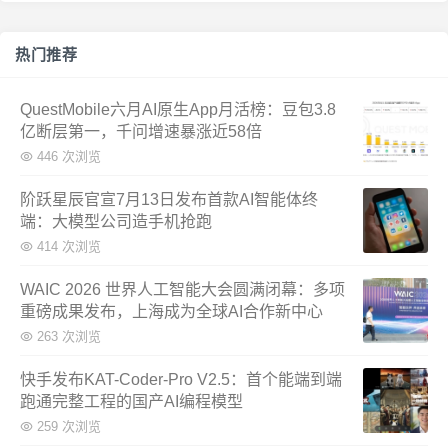
热门推荐
QuestMobile六月AI原生App月活榜：豆包3.8
亿断层第一，千问增速暴涨近58倍
446 次浏览
阶跃星辰官宣7月13日发布首款AI智能体终
端：大模型公司造手机抢跑
414 次浏览
WAIC 2026 世界人工智能大会圆满闭幕：多项
重磅成果发布，上海成为全球AI合作新中心
263 次浏览
快手发布KAT-Coder-Pro V2.5：首个能端到端
跑通完整工程的国产AI编程模型
259 次浏览