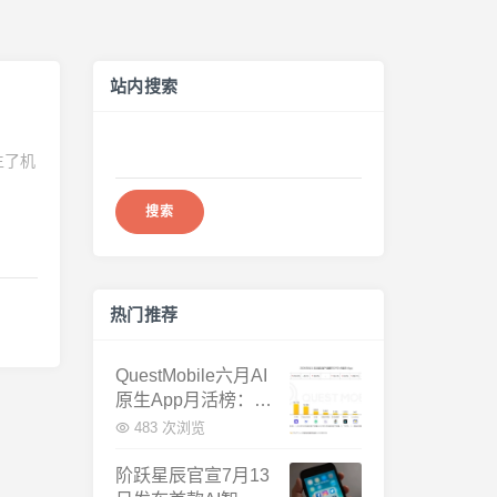
站内搜索
搜
生了机
索：
热门推荐
QuestMobile六月AI
原生App月活榜：豆
包3.8亿断层第一，
483 次浏览
千问增速暴涨近58
倍
阶跃星辰官宣7月13