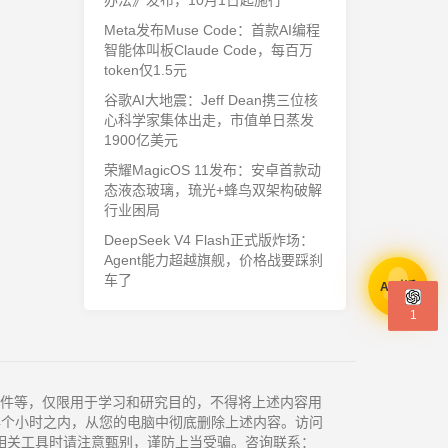
办法》发布，10月1日起施行
Meta发布Muse Code：首款AI编程
智能体叫板Claude Code，每百万
token仅1.5元
谷歌AI大地震：Jeff Dean携三位核
心科学家集体出走，市值单日蒸发
1900亿美元
荣耀MagicOS 11发布：安卓首款动
态液态玻璃，琉光+蜂鸟双架构破解
行业困局
DeepSeek V4 Flash正式版炸场：
Agent能力超越旗舰，价格战要踩刹
车了
AI对话
1
件等，仅限用于学习和研究目的，不得将上述内容用
4个小时之内，从您的电脑中彻底删除上述内容。访问
相关工具时请注意甄别，谨防上当受骗。咨询联系：