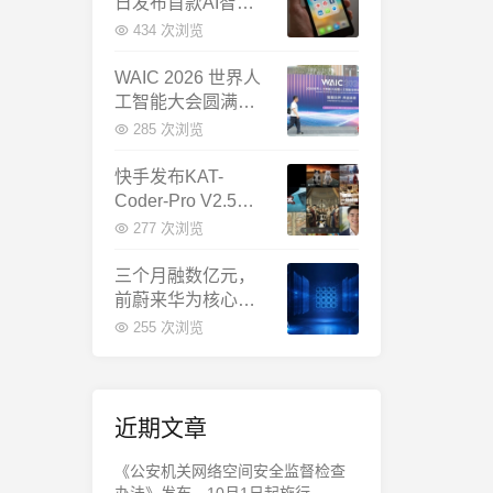
日发布首款AI智能
体终端：大模型公
434 次浏览
司造手机抢跑
WAIC 2026 世界人
工智能大会圆满闭
幕：多项重磅成果
285 次浏览
发布，上海成为全
球AI合作新中心
快手发布KAT-
Coder-Pro V2.5：
首个能端到端跑通
277 次浏览
完整工程的国产AI
编程模型
三个月融数亿元，
前蔚来华为核心成
员联手创立日冕开
255 次浏览
物，押注具身世界
模型
近期文章
《公安机关网络空间安全监督检查