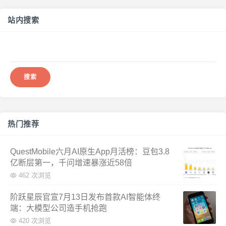
站内搜索
搜
索：
热门推荐
QuestMobile六月AI原生App月活榜：豆包3.8
亿断层第一，千问增速暴涨近58倍
462 次浏览
阶跃星辰官宣7月13日发布首款AI智能体终
端：大模型公司造手机抢跑
420 次浏览