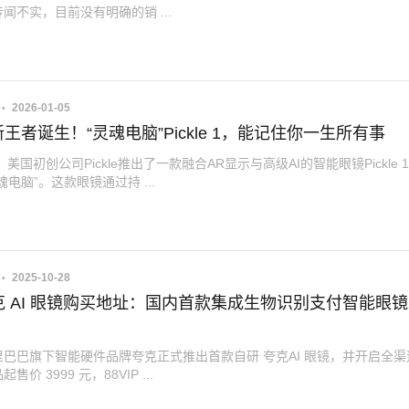
闻不实，目前没有明确的销 ...
2026-01-05
新王者诞生！“灵魂电脑”Pickle 1，能记住你一生所有事
，美国初创公司Pickle推出了一款融合AR显示与高级AI的智能眼镜Pickle 
魂电脑”。这款眼镜通过持 ...
2025-10-28
克 AI 眼镜购买地址：国内首款集成生物识别支付智能眼
巴巴旗下智能硬件品牌夸克正式推出首款自研 夸克AI 眼镜，并开启全渠
售。该产品起售价 3999 元，88VIP ...