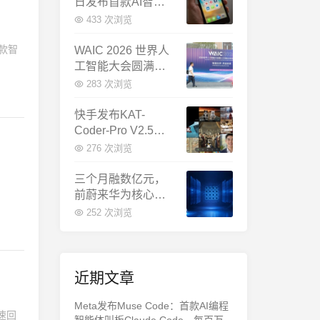
日发布首款AI智能
体终端：大模型公
433 次浏览
司造手机抢跑
首款智
WAIC 2026 世界人
工智能大会圆满闭
幕：多项重磅成果
283 次浏览
发布，上海成为全
球AI合作新中心
快手发布KAT-
Coder-Pro V2.5：
首个能端到端跑通
276 次浏览
完整工程的国产AI
编程模型
三个月融数亿元，
前蔚来华为核心成
员联手创立日冕开
252 次浏览
物，押注具身世界
模型
近期文章
Meta发布Muse Code：首款AI编程
速回