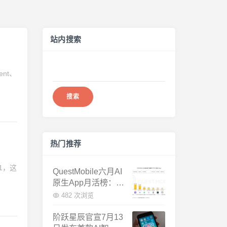
站内搜索
搜
nt、
索：
热门推荐
1，这
QuestMobile六月AI
原生App月活榜：豆
包3.8亿断层第一，
482 次浏览
千问增速暴涨近58
倍
阶跃星辰官宣7月13