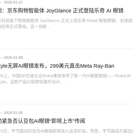
2026-01-27
：京东购物智能体 JoyGlance 正式登陆乐奇 AI 眼镜
科技旗下购物智能体 JoyGlance 正式上线乐奇 Rokid 智能眼镜，全球
应用正式落地。这一创新 ...
2026-01-08
 Style无屏AI眼镜发布，299美元直击Meta Ray-Ban
026上，中国AR先锋企业Rokid重磅发布了新一代AI智能眼镜——Rokid AI
s Style。这款产品以极致轻盈的设计、 ...
2026-01-06
紧急否认豆包AI眼镜“即将上市”传闻
1月5日，字节跳动的豆包AI眼镜即将进入出货阶段。然而，字节跳动方面迅