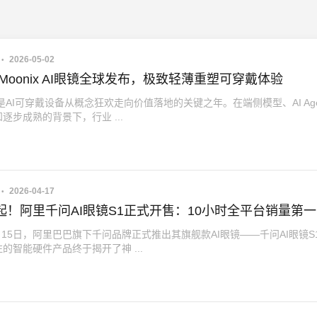
2026-05-02
g！Moonix AI眼镜全球发布，极致轻薄重塑可穿戴体验
，是AI可穿戴设备从概念狂欢走向价值落地的关键之年。在端侧模型、AI Age
逐步成熟的背景下，行业 ...
2026-04-17
元起！阿里千问AI眼镜S1正式开售：10小时全平台销量第一
4月15日，阿里巴巴旗下千问品牌正式推出其旗舰款AI眼镜——千问AI眼镜S
的智能硬件产品终于揭开了神 ...