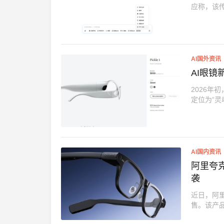
应称，该传
AI国外资讯
AI眼镜
2026年初
定位为“灵
AI国内资讯
阿里夸
袭
近日，阿里