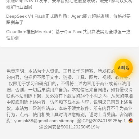
荣耀MagicOS 11发布：安卓首款动态液态玻璃，琉光+蜂鸟双架构
破解行业困局
DeepSeek V4 Flash正式版炸场：Agent能力超越旗舰，价格战要
踩刹车了
Cloudflare推出Meerkat：基于QuePaxa共识算法实现全球强一致
性协调
AI对话
免责声明：本站为个人资讯、工具类学习博客，所发布的一切形式
的内容，包括但不限于文字、链接、工具、图片、视频、软件等，
仅限用于学习和研究目的，不得将上述内容用于商业或者非法用
途，否则，一切后果请用户自负。本站信息来自网络，如有侵权请
联系本站删除下架，您必须在下载后的24个小时之内，从您的电脑
中彻底删除上述内容。访问和下载本站内容，说明您已同意上述条
款。本站为非盈利性站点，本站不贩卖软件，所有内容不作为商业
行为，点击、使用相关工具时请注意甄别，谨防上当受骗。咨询联
系：yumiok88@gmail.com
sitemap
.
渝ICP备2024018925号-1
.
渝公网安备50011202504519号