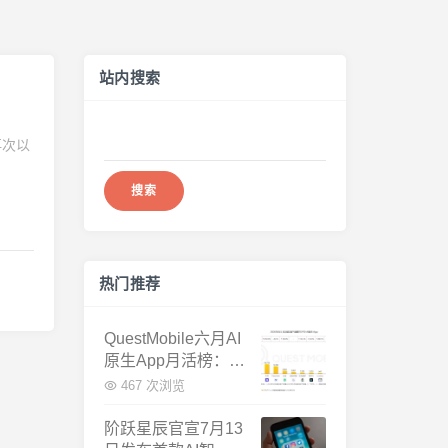
站内搜索
搜
再次以
索：
热门推荐
QuestMobile六月AI
原生App月活榜：豆
包3.8亿断层第一，
467 次浏览
千问增速暴涨近58
倍
阶跃星辰官宣7月13