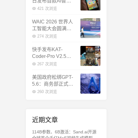
日发布首款AI智能
体终端：大模型公
421 次浏览
司造手机抢跑
WAIC 2026 世界人
工智能大会圆满闭
幕：多项重磅成果
274 次浏览
发布，上海成为全
球AI合作新中心
快手发布KAT-
Coder-Pro V2.5：
首个能端到端跑通
267 次浏览
完整工程的国产AI
编程模型
美国政府松绑GPT-
5.6：商务部正式放
行，OpenAI本周全
260 次浏览
面推出
近期文章
114B参数、6B激活：Sand.ai开源