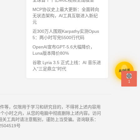
全球首个千亿MoE视频生成模型
MCP协议史上最大更新：全面转向
无状态架构，AI工具互联进入新纪
元
近300万人围观Karpathy实测Opus
5：两小时写完5500行代码
OpenAI宣布GPT-5.6大幅降价，
Luna版本降价80%
谷歌 Lyria 3.5 正式上线：AI 音乐进
入"三足鼎立"时代
AI对话
1
件等，仅限用于学习和研究目的，不得将上述内容用
4个小时之内，从您的电脑中彻底删除上述内容。访问
相关工具时请注意甄别，谨防上当受骗。咨询联系：
504519号