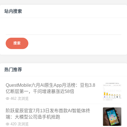
站内搜索
搜
索：
热门推荐
QuestMobile六月AI原生App月活榜：豆包3.8
亿断层第一，千问增速暴涨近58倍
462 次浏览
阶跃星辰官宣7月13日发布首款AI智能体终
端：大模型公司造手机抢跑
420 次浏览