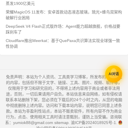
蒸发1900亿美元
荣耀MagicOS 11发布：安卓首款动态液态玻璃，琉光+蜂鸟双架构
破解行业困局
DeepSeek V4 Flash正式版炸场：Agent能力超越旗舰，价格战要
踩刹车了
Cloudflare推出Meerkat：基于QuePaxa共识算法实现全球强一致
性协调
AI对话
免责声明：本站为个人资讯、工具类学习博客，所发布的一切形式
的内容，包括但不限于文字、链接、工具、图片、视频、软件等，
仅限用于学习和研究目的，不得将上述内容用于商业或者非法用
途，否则，一切后果请用户自负。本站信息来自网络，如有侵权请
联系本站删除下架，您必须在下载后的24个小时之内，从您的电脑
中彻底删除上述内容。访问和下载本站内容，说明您已同意上述条
款。本站为非盈利性站点，本站不贩卖软件，所有内容不作为商业
行为，点击、使用相关工具时请注意甄别，谨防上当受骗。咨询联
系：yumiok88@gmail.com
sitemap
.
渝ICP备2024018925号-1
.