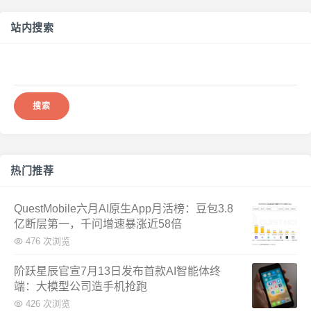
站内搜索
搜
索：
热门推荐
QuestMobile六月AI原生App月活榜：豆包3.8
亿断层第一，千问增速暴涨近58倍
476 次浏览
阶跃星辰官宣7月13日发布首款AI智能体终
端：大模型公司造手机抢跑
426 次浏览