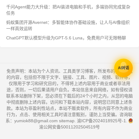
千问Agent能力大升级：把AI装进电脑和手机，多端协同完成复杂
任务
蚂蚁集团开源Avernet：多智能体协作基础设施，让人与AI像组织
一样高效运转
ChatGPT默认模型升级为GPT-5.6 Luna，免费用户可无限畅聊
AI对话
免责声明：本站为个人资讯、工具类学习博客，所发布的一切形式
的内容，包括但不限于文字、链接、工具、图片、视频、软件等，
仅限用于学习和研究目的，不得将上述内容用于商业或者非法用
途，否则，一切后果请用户自负。本站信息来自网络，如有侵权请
联系本站删除下架，您必须在下载后的24个小时之内，从您的电脑
中彻底删除上述内容。访问和下载本站内容，说明您已同意上述条
款。本站为非盈利性站点，本站不贩卖软件，所有内容不作为商业
行为，点击、使用相关工具时请注意甄别，谨防上当受骗。咨询联
系：yumiok88@gmail.com
sitemap
.
渝ICP备2024018925号-1
.
渝公网安备50011202504519号