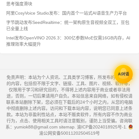
思考强度滑块
阿里CosyVoice Studio发布：国内首个一站式AI语音生产力平台
字节跳动发布SeedRealtime：统一架构原生音视频全双工，豆包
已全量上线
Intel发布OpenVINO 2026.3：300亿参数MoE仅需16GB内存，AI
推理效率大幅提升
AI对话
免责声明：本站为个人资讯、工具类学习博客，所发布的一切形式
的内容，包括但不限于文字、链接、工具、图片、视频、软件等，
仅限用于学习和研究目的，不得将上述内容用于商业或者非法用
途，否则，一切后果请用户自负。本站信息来自网络，如有侵权请
联系本站删除下架，您必须在下载后的24个小时之内，从您的电脑
中彻底删除上述内容。访问和下载本站内容，说明您已同意上述条
款。本站为非盈利性站点，本站不贩卖软件，所有内容不作为商业
行为，点击、使用相关工具时请注意甄别，谨防上当受骗。咨询联
系：yumiok88@gmail.com
sitemap
.
渝ICP备2024018925号-1
.
渝公网安备50011202504519号