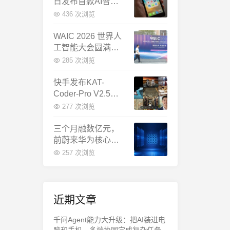
日发布首款AI智能
体终端：大模型公
436 次浏览
司造手机抢跑
WAIC 2026 世界人
工智能大会圆满闭
幕：多项重磅成果
285 次浏览
发布，上海成为全
球AI合作新中心
快手发布KAT-
Coder-Pro V2.5：
首个能端到端跑通
277 次浏览
完整工程的国产AI
编程模型
三个月融数亿元，
前蔚来华为核心成
员联手创立日冕开
257 次浏览
物，押注具身世界
模型
近期文章
千问Agent能力大升级：把AI装进电