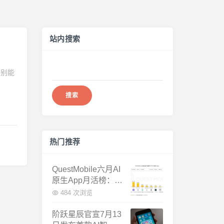
站内搜索
搜
识别能
索：
热门推荐
QuestMobile六月AI
原生App月活榜：豆
包3.8亿断层第一，
484 次浏览
千问增速暴涨近58
倍
阶跃星辰官宣7月13