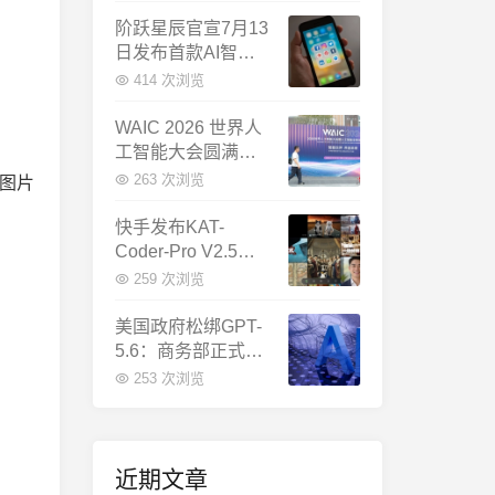
千问增速暴涨近58
倍
阶跃星辰官宣7月13
日发布首款AI智能
体终端：大模型公
414 次浏览
司造手机抢跑
WAIC 2026 世界人
工智能大会圆满闭
幕：多项重磅成果
263 次浏览
图片
发布，上海成为全
球AI合作新中心
快手发布KAT-
Coder-Pro V2.5：
首个能端到端跑通
259 次浏览
完整工程的国产AI
编程模型
美国政府松绑GPT-
5.6：商务部正式放
行，OpenAI本周全
253 次浏览
面推出
近期文章