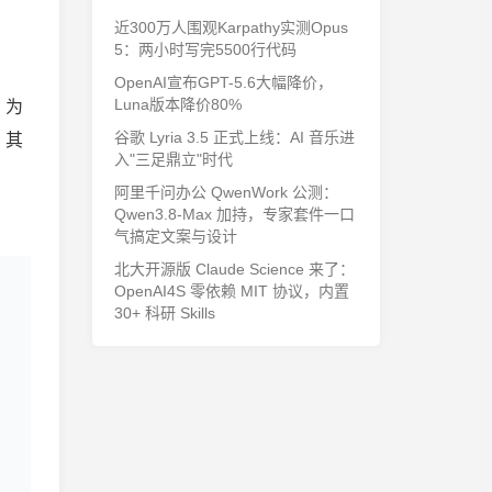
近300万人围观Karpathy实测Opus
5：两小时写完5500行代码
OpenAI宣布GPT-5.6大幅降价，
Luna版本降价80%
，为
谷歌 Lyria 3.5 正式上线：AI 音乐进
，其
入"三足鼎立"时代
阿里千问办公 QwenWork 公测：
Qwen3.8-Max 加持，专家套件一口
气搞定文案与设计
北大开源版 Claude Science 来了：
OpenAI4S 零依赖 MIT 协议，内置
30+ 科研 Skills