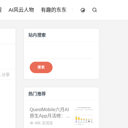
程
AI风云人物
有趣的东东
站内搜索
搜
索：
分享
热门推荐
QuestMobile六月AI
原生App月活榜：豆
包3.8亿断层第一，
446 次浏览