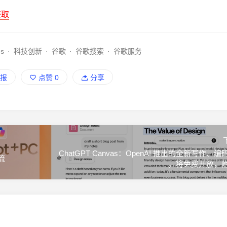
获取
ns
·
科技创新
·
谷歌
·
谷歌搜索
·
谷歌服务
报
点赞
0
分享
ChatGPT Canvas：OpenAI 推出的全新写作、
流
，将免费开放，