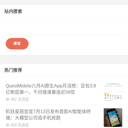
站内搜索
搜
索：
热门推荐
QuestMobile六月AI原生App月活榜：豆包3.8
亿断层第一，千问增速暴涨近58倍
462 次浏览
阶跃星辰官宣7月13日发布首款AI智能体终
端：大模型公司造手机抢跑
420 次浏览