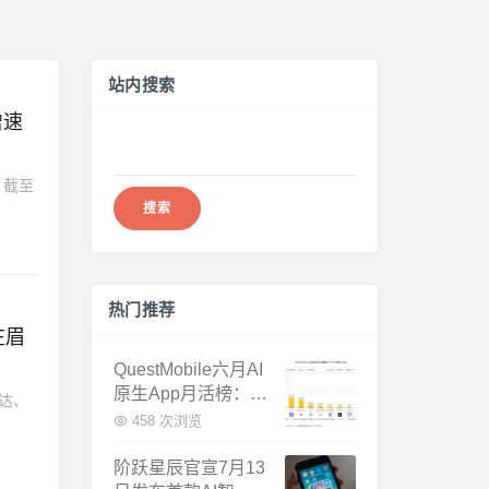
站内搜索
增速
搜
索：
，截至
热门推荐
在眉
QuestMobile六月AI
原生App月活榜：豆
表达、
包3.8亿断层第一，
458 次浏览
千问增速暴涨近58
倍
阶跃星辰官宣7月13