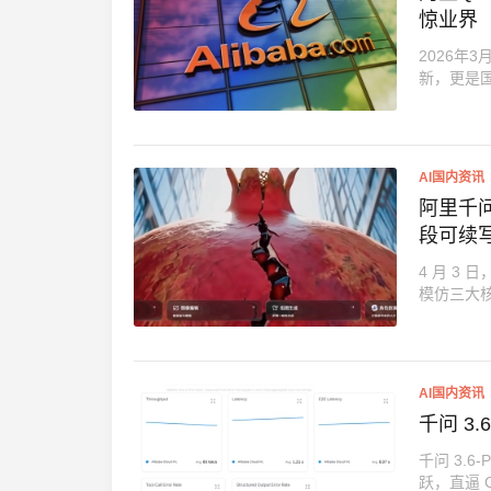
惊业界
2026年
新，更是国内大
AI国内资讯
阿里千问
段可续写
4 月 3
模仿三大
AI国内资讯
千问 3.
千问 3.
跃，直逼 Cl