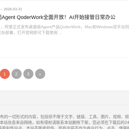
2026-03-31
Agent QoderWork全面开放！AI开始接管日常办公
月，阿里正式发布桌面级Agent产品QoderWork，Mac和Windows双平台
杂部署，打开官网即可下载使用 ...
1
2
3
»
布的一切形式的内容，包括但不限于文字、链接、工具、图片、视频、软
本站信息来自网络，如有侵权请联系本站删除下架，您必须在下载后的2
非盈利性站点，本站不贩卖软件，所有内容不作为商业行为，点击、使用