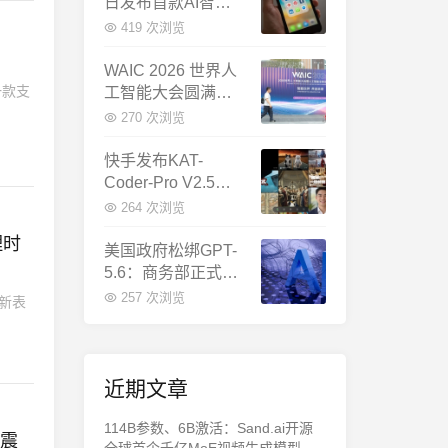
日发布首款AI智能
体终端：大模型公
419 次浏览
司造手机抢跑
WAIC 2026 世界人
一款支
工智能大会圆满闭
幕：多项重磅成果
270 次浏览
发布，上海成为全
球AI合作新中心
快手发布KAT-
Coder-Pro V2.5：
首个能端到端跑通
264 次浏览
完整工程的国产AI
理时
编程模型
美国政府松绑GPT-
5.6：商务部正式放
行，OpenAI本周全
257 次浏览
新表
面推出
近期文章
114B参数、6B激活：Sand.ai开源
文震