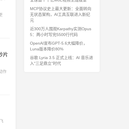
全球首个千亿MoE视频生成模型
MCP协议史上最大更新：全面转向
无状态架构，AI工具互联进入新纪
更
元
近300万人围观Karpathy实测Opus
5：两小时写完5500行代码
OpenAI宣布GPT-5.6大幅降价，
Luna版本降价80%
秒片
谷歌 Lyria 3.5 正式上线：AI 音乐进
入"三足鼎立"时代
和动作
能飞