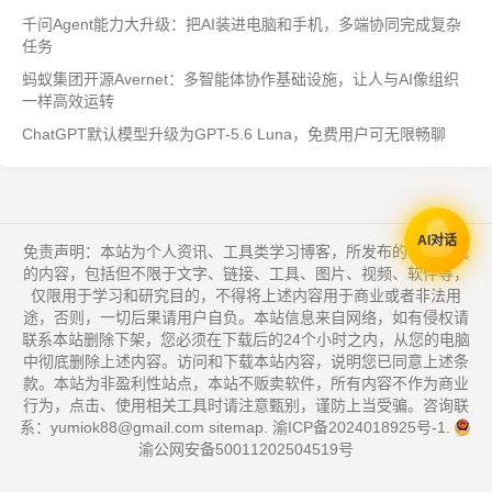
千问Agent能力大升级：把AI装进电脑和手机，多端协同完成复杂
任务
蚂蚁集团开源Avernet：多智能体协作基础设施，让人与AI像组织
一样高效运转
ChatGPT默认模型升级为GPT-5.6 Luna，免费用户可无限畅聊
AI对话
免责声明：本站为个人资讯、工具类学习博客，所发布的一切形式
的内容，包括但不限于文字、链接、工具、图片、视频、软件等，
仅限用于学习和研究目的，不得将上述内容用于商业或者非法用
途，否则，一切后果请用户自负。本站信息来自网络，如有侵权请
联系本站删除下架，您必须在下载后的24个小时之内，从您的电脑
中彻底删除上述内容。访问和下载本站内容，说明您已同意上述条
款。本站为非盈利性站点，本站不贩卖软件，所有内容不作为商业
行为，点击、使用相关工具时请注意甄别，谨防上当受骗。咨询联
系：yumiok88@gmail.com
sitemap
.
渝ICP备2024018925号-1
.
渝公网安备50011202504519号