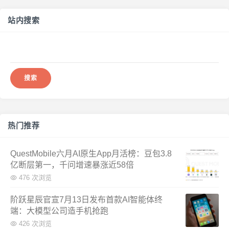
站内搜索
搜
索：
热门推荐
QuestMobile六月AI原生App月活榜：豆包3.8
亿断层第一，千问增速暴涨近58倍
476 次浏览
阶跃星辰官宣7月13日发布首款AI智能体终
端：大模型公司造手机抢跑
426 次浏览