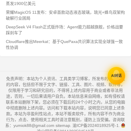
蒸发1900亿美元
荣耀MagicOS 11发布：安卓首款动态液态玻璃，琉光+蜂鸟双架构
破解行业困局
DeepSeek V4 Flash正式版炸场：Agent能力超越旗舰，价格战要
踩刹车了
Cloudflare推出Meerkat：基于QuePaxa共识算法实现全球强一致
性协调
AI对话
免责声明：本站为个人资讯、工具类学习博客，所发布的一切形式
的内容，包括但不限于文字、链接、工具、图片、视频、软件等，
仅限用于学习和研究目的，不得将上述内容用于商业或者非法用
途，否则，一切后果请用户自负。本站信息来自网络，如有侵权请
联系本站删除下架，您必须在下载后的24个小时之内，从您的电脑
中彻底删除上述内容。访问和下载本站内容，说明您已同意上述条
款。本站为非盈利性站点，本站不贩卖软件，所有内容不作为商业
行为，点击、使用相关工具时请注意甄别，谨防上当受骗。咨询联
系：yumiok88@gmail.com
sitemap
.
渝ICP备2024018925号-1
.