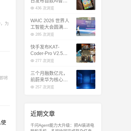
日发布首款AI智能
体终端：大模型公
436 次浏览
司造手机抢跑
WAIC 2026 世界人
中，为
工智能大会圆满闭
幕：多项重磅成果
285 次浏览
发布，上海成为全
球AI合作新中心
快手发布KAT-
Coder-Pro V2.5：
首个能端到端跑通
277 次浏览
完整工程的国产AI
编程模型
三个月融数亿元，
能即将
前蔚来华为核心成
员联手创立日冕开
257 次浏览
物，押注具身世界
模型
近期文章
千问Agent能力大升级：把AI装进电