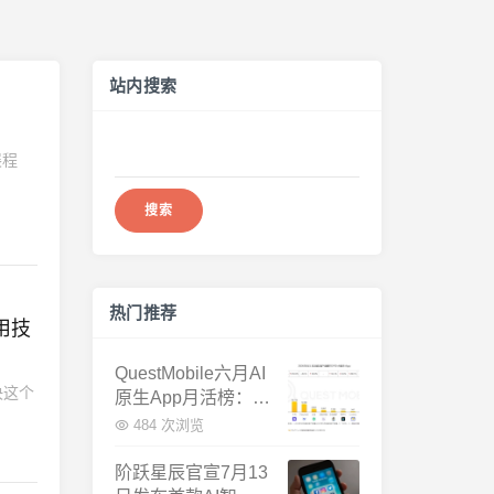
站内搜索
搜
展程
索：
热门推荐
用技
QuestMobile六月AI
决这个
原生App月活榜：豆
包3.8亿断层第一，
484 次浏览
千问增速暴涨近58
倍
阶跃星辰官宣7月13