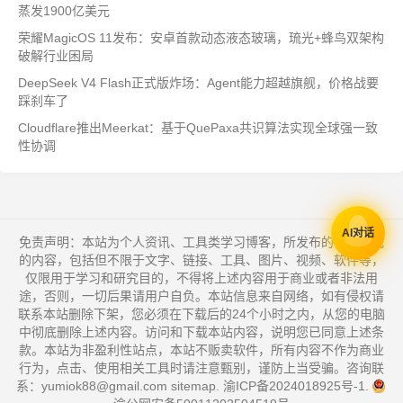
蒸发1900亿美元
荣耀MagicOS 11发布：安卓首款动态液态玻璃，琉光+蜂鸟双架构
破解行业困局
DeepSeek V4 Flash正式版炸场：Agent能力超越旗舰，价格战要
踩刹车了
Cloudflare推出Meerkat：基于QuePaxa共识算法实现全球强一致
性协调
AI对话
免责声明：本站为个人资讯、工具类学习博客，所发布的一切形式
的内容，包括但不限于文字、链接、工具、图片、视频、软件等，
仅限用于学习和研究目的，不得将上述内容用于商业或者非法用
途，否则，一切后果请用户自负。本站信息来自网络，如有侵权请
联系本站删除下架，您必须在下载后的24个小时之内，从您的电脑
中彻底删除上述内容。访问和下载本站内容，说明您已同意上述条
款。本站为非盈利性站点，本站不贩卖软件，所有内容不作为商业
行为，点击、使用相关工具时请注意甄别，谨防上当受骗。咨询联
系：yumiok88@gmail.com
sitemap
.
渝ICP备2024018925号-1
.