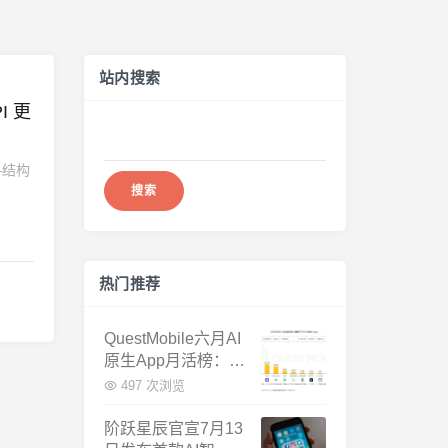
站内搜索
搜
索：
—结构
热门推荐
QuestMobile六月AI
原生App月活榜：豆
包3.8亿断层第一，
497 次浏览
千问增速暴涨近58
倍
阶跃星辰官宣7月13