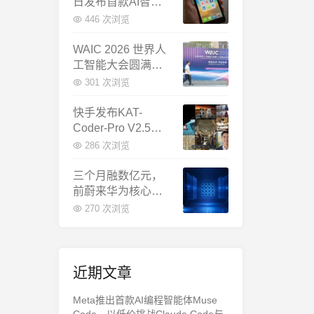
日发布首款AI智能
体终端：大模型公
446 次浏览
司造手机抢跑
WAIC 2026 世界人
工智能大会圆满闭
幕：多项重磅成果
301 次浏览
发布，上海成为全
球AI合作新中心
快手发布KAT-
Coder-Pro V2.5：
首个能端到端跑通
286 次浏览
完整工程的国产AI
编程模型
三个月融数亿元，
前蔚来华为核心成
员联手创立日冕开
270 次浏览
物，押注具身世界
模型
近期文章
Meta推出首款AI编程智能体Muse