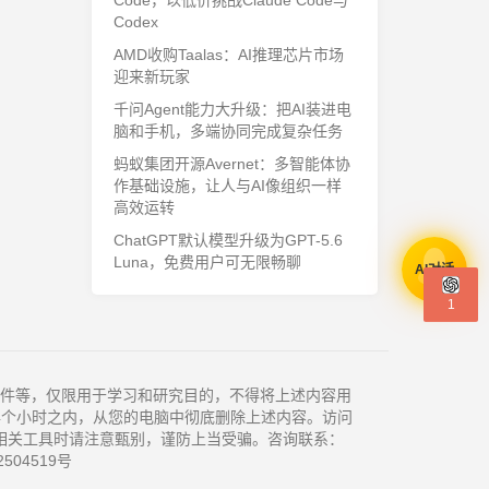
Code，以低价挑战Claude Code与
Codex
AMD收购Taalas：AI推理芯片市场
迎来新玩家
千问Agent能力大升级：把AI装进电
脑和手机，多端协同完成复杂任务
蚂蚁集团开源Avernet：多智能体协
作基础设施，让人与AI像组织一样
高效运转
ChatGPT默认模型升级为GPT-5.6
Luna，免费用户可无限畅聊
AI对话
1
件等，仅限用于学习和研究目的，不得将上述内容用
4个小时之内，从您的电脑中彻底删除上述内容。访问
相关工具时请注意甄别，谨防上当受骗。咨询联系：
504519号