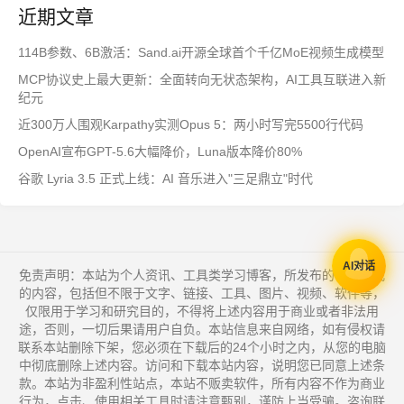
近期文章
114B参数、6B激活：Sand.ai开源全球首个千亿MoE视频生成模型
MCP协议史上最大更新：全面转向无状态架构，AI工具互联进入新
纪元
近300万人围观Karpathy实测Opus 5：两小时写完5500行代码
OpenAI宣布GPT-5.6大幅降价，Luna版本降价80%
谷歌 Lyria 3.5 正式上线：AI 音乐进入"三足鼎立"时代
AI对话
免责声明：本站为个人资讯、工具类学习博客，所发布的一切形式
的内容，包括但不限于文字、链接、工具、图片、视频、软件等，
仅限用于学习和研究目的，不得将上述内容用于商业或者非法用
途，否则，一切后果请用户自负。本站信息来自网络，如有侵权请
联系本站删除下架，您必须在下载后的24个小时之内，从您的电脑
中彻底删除上述内容。访问和下载本站内容，说明您已同意上述条
款。本站为非盈利性站点，本站不贩卖软件，所有内容不作为商业
行为，点击、使用相关工具时请注意甄别，谨防上当受骗。咨询联