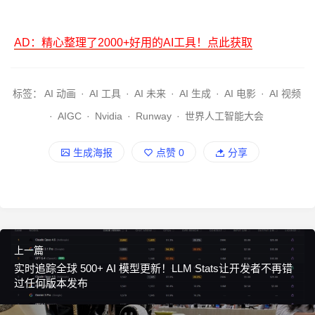
AD：精心整理了2000+好用的AI工具！点此获取
标签：
AI 动画
·
AI 工具
·
AI 未来
·
AI 生成
·
AI 电影
·
AI 视频
·
AIGC
·
Nvidia
·
Runway
·
世界人工智能大会
生成海报
点赞
0
分享
上一篇
实时追踪全球 500+ AI 模型更新！LLM Stats让开发者不再错
过任何版本发布