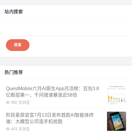
站内搜索
搜
索：
热门推荐
QuestMobile六月AI原生App月活榜：豆包3.8
亿断层第一，千问增速暴涨近58倍
492 次浏览
阶跃星辰官宣7月13日发布首款AI智能体终
端：大模型公司造手机抢跑
443 次浏览