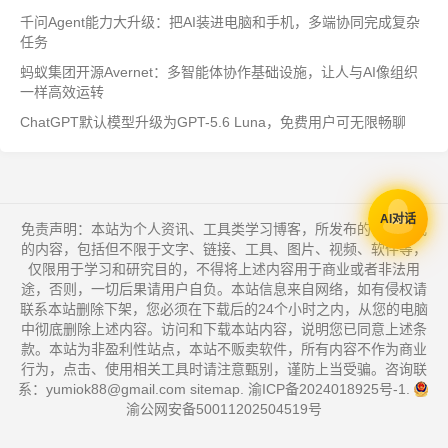
千问Agent能力大升级：把AI装进电脑和手机，多端协同完成复杂
任务
蚂蚁集团开源Avernet：多智能体协作基础设施，让人与AI像组织
一样高效运转
ChatGPT默认模型升级为GPT-5.6 Luna，免费用户可无限畅聊
AI对话
免责声明：本站为个人资讯、工具类学习博客，所发布的一切形式
的内容，包括但不限于文字、链接、工具、图片、视频、软件等，
仅限用于学习和研究目的，不得将上述内容用于商业或者非法用
途，否则，一切后果请用户自负。本站信息来自网络，如有侵权请
联系本站删除下架，您必须在下载后的24个小时之内，从您的电脑
中彻底删除上述内容。访问和下载本站内容，说明您已同意上述条
款。本站为非盈利性站点，本站不贩卖软件，所有内容不作为商业
行为，点击、使用相关工具时请注意甄别，谨防上当受骗。咨询联
系：yumiok88@gmail.com
sitemap
.
渝ICP备2024018925号-1
.
渝公网安备50011202504519号