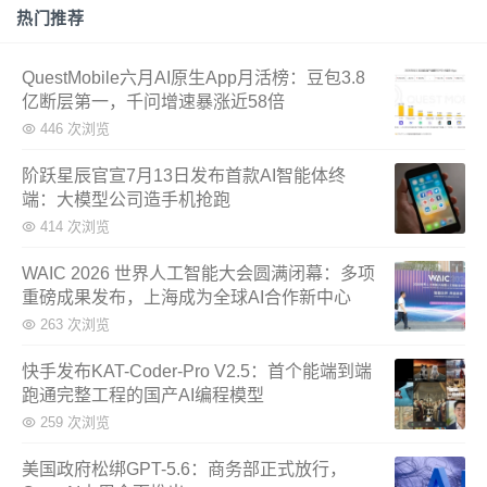
热门推荐
QuestMobile六月AI原生App月活榜：豆包3.8
亿断层第一，千问增速暴涨近58倍
446 次浏览
阶跃星辰官宣7月13日发布首款AI智能体终
端：大模型公司造手机抢跑
414 次浏览
WAIC 2026 世界人工智能大会圆满闭幕：多项
重磅成果发布，上海成为全球AI合作新中心
263 次浏览
快手发布KAT-Coder-Pro V2.5：首个能端到端
跑通完整工程的国产AI编程模型
259 次浏览
美国政府松绑GPT-5.6：商务部正式放行，