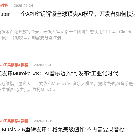
&教程
2026-02-24
Router：一个API密钥解锁全球顶尖AI模型，开发者如何快
技术百花齐放的今天，开发者常面临一个困境：想使用GPT-4、Claude
等不同厂商的模型，却需要分别注册 ...
AI工具推荐&教程
2026-02-01
发布Mureka V8：AI音乐迈入"可发布"工业化时代
万维旗下昆仑天工正式发布Mureka V8音乐大模型，提出"好的AI音乐是
"的核心主张。依托MusiCo ...
AI工具推荐&教程
2026-01-31
ax Music 2.5重磅发布：格莱美级创作"不再需要录音棚"