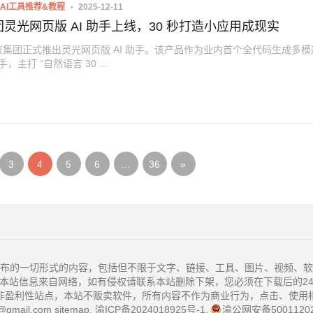
AI工具推荐&教程
2025-12-11
灵光网页版 AI 助手上线，30 秒打造小应用成现实
集团正式推出灵光网页版 AI 助手。该产品作为业内首个全代码生成多模
容的 AI 助手，主打 “自然语言 30 ...
3
4
5
6
…
36
»
布的一切形式的内容，包括但不限于文字、链接、工具、图片、视频、软
本站信息来自网络，如有侵权请联系本站删除下架，您必须在下载后的2
非盈利性站点，本站不贩卖软件，所有内容不作为商业行为，点击、使用
@gmail.com
sitemap
.
渝ICP备2024018925号-1
.
渝公网安备50011202