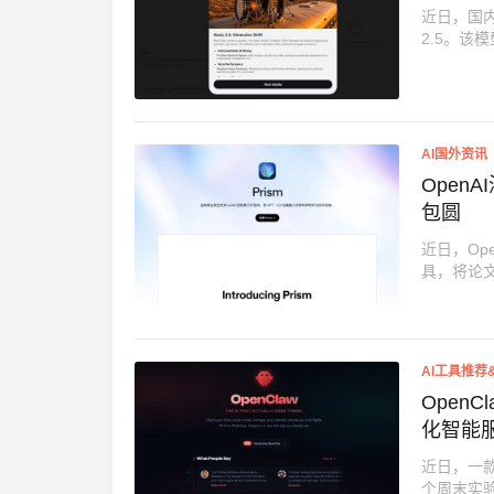
近日，国内A
2.5。该模
AI国外资讯
Open
包圆
近日，Op
具，将论文
AI工具推荐
Open
化智能
近日，一款
个周末实验性质