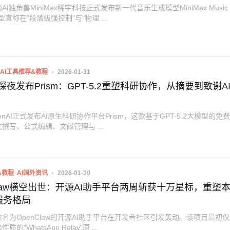
I独角兽MiniMax稀宇科技正式发布新一代音乐生成模型MiniMax Music
型宣称在"段落级强控制"与"物理 ...
AI工具推荐&教程
2026-01-31
AI深夜发布Prism：GPT-5.2重塑科研协作，从摘要到致谢A
enAI正式发布AI原生科研协作平台Prism，这款基于GPT-5.2大模型的免
撰写、公式编辑、文献管理与 ...
&教程
AI国外资讯
2026-01-30
Claw横空出世：开源AI助手平台两周斩获十万星标，重塑
服务格局
名为OpenClaw的开源AI助手平台在开发者社区引发轰动。该项目最初
的"WhatsApp Relay"原 ...