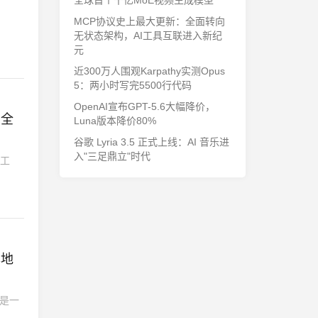
全球首个千亿MoE视频生成模型
MCP协议史上最大更新：全面转向
无状态架构，AI工具互联进入新纪
元
近300万人围观Karpathy实测Opus
5：两小时写完5500行代码
OpenAI宣布GPT-5.6大幅降价，
I全
Luna版本降价80%
谷歌 Lyria 3.5 正式上线：AI 音乐进
入"三足鼎立"时代
费工
本地
仅是一