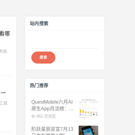
站内搜索
看看哪
搜
索：
任务执
热门推荐
第一
QuestMobile六月AI
 工具
原生App月活榜：豆
包3.8亿断层第一，
462 次浏览
千问增速暴涨近58
倍
阶跃星辰官宣7月13