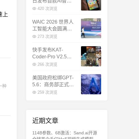
日发布首款AI智能
体终端：大模型公
420 次浏览
速上
司造手机抢跑
WAIC 2026 世界人
工智能大会圆满闭
、
幕：多项重磅成果
273 次浏览
发布，上海成为全
球AI合作新中心
快手发布KAT-
Coder-Pro V2.5：
首个能端到端跑通
266 次浏览
完整工程的国产AI
编程模型
美国政府松绑GPT-
5.6：商务部正式放
一种
行，OpenAI本周全
259 次浏览
面推出
近期文章
114B参数、6B激活：Sand.ai开源