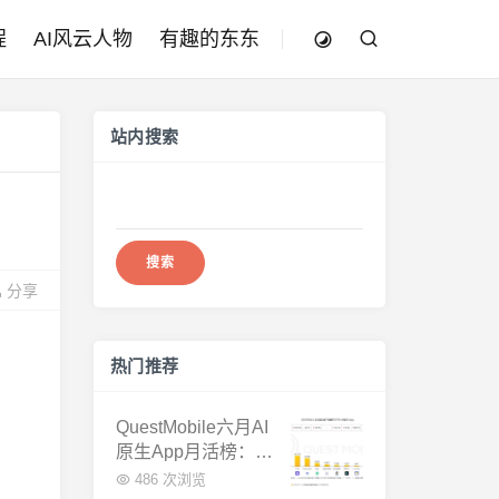
程
AI风云人物
有趣的东东
站内搜索
搜
索：
分享
热门推荐
QuestMobile六月AI
原生App月活榜：豆
包3.8亿断层第一，
486 次浏览