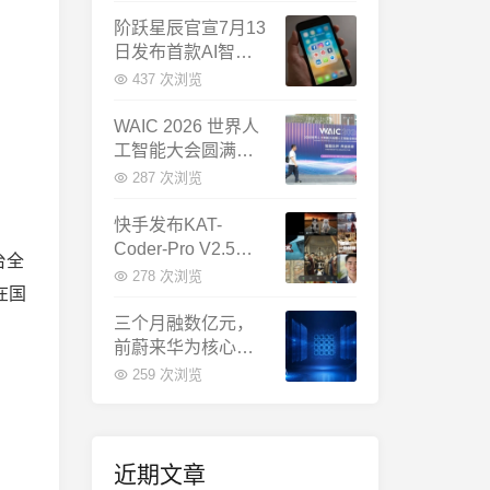
千问增速暴涨近58
倍
阶跃星辰官宣7月13
日发布首款AI智能
体终端：大模型公
437 次浏览
司造手机抢跑
WAIC 2026 世界人
工智能大会圆满闭
幕：多项重磅成果
287 次浏览
发布，上海成为全
球AI合作新中心
快手发布KAT-
Coder-Pro V2.5：
台全
首个能端到端跑通
278 次浏览
在国
完整工程的国产AI
编程模型
三个月融数亿元，
前蔚来华为核心成
员联手创立日冕开
259 次浏览
物，押注具身世界
模型
近期文章