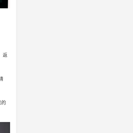
，返
精
己的