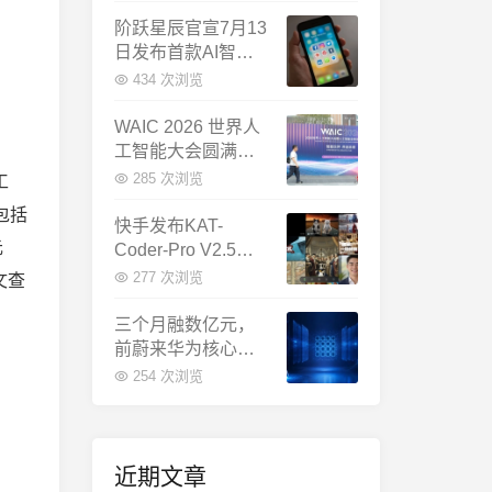
千问增速暴涨近58
倍
阶跃星辰官宣7月13
日发布首款AI智能
体终端：大模型公
434 次浏览
司造手机抢跑
WAIC 2026 世界人
工智能大会圆满闭
幕：多项重磅成果
285 次浏览
工
发布，上海成为全
包括
球AI合作新中心
快手发布KAT-
元
Coder-Pro V2.5：
首个能端到端跑通
277 次浏览
文查
完整工程的国产AI
编程模型
三个月融数亿元，
前蔚来华为核心成
员联手创立日冕开
254 次浏览
物，押注具身世界
模型
近期文章