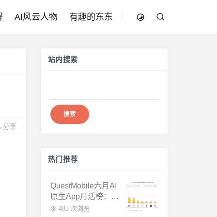
程
AI风云人物
有趣的东东
站内搜索
搜
索：
分享
热门推荐
QuestMobile六月AI
原生App月活榜：豆
包3.8亿断层第一，
483 次浏览