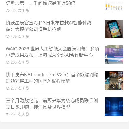
亿断层第一，千问增速暴涨近58倍
484 次浏览
阶跃星辰官宣7月13日发布首款AI智能体终
端：大模型公司造手机抢跑
436 次浏览
WAIC 2026 世界人工智能大会圆满闭幕：多项
重磅成果发布，上海成为全球AI合作新中心
285 次浏览
快手发布KAT-Coder-Pro V2.5：首个能端到端
跑通完整工程的国产AI编程模型
277 次浏览
三个月融数亿元，前蔚来华为核心成员联手创
立日冕开物，押注具身世界模型
257 次浏览