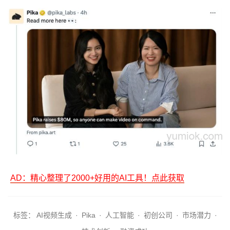
AD：精心整理了2000+好用的AI工具！点此获取
标签：
AI视频生成
·
Pika
·
人工智能
·
初创公司
·
市场潜力
·