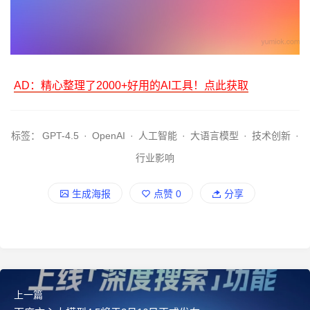
AD：精心整理了2000+好用的AI工具！点此获取
标签：
GPT-4.5
·
OpenAI
·
人工智能
·
大语言模型
·
技术创新
·
行业影响
生成海报
点赞
0
分享
上一篇