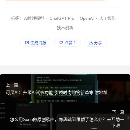
标签：
AI推理模型
·
ChatGPT Pro
·
OpenAI
·
人工智能
·
技术创新
生成海报
点赞
1
分享
上一篇
可灵AI：升级AI试衣功能 引领时尚购物新革命 附地址
下一篇
怎么用Suno做原创歌曲，每天达到限额了怎么办？来互助一
下吧！