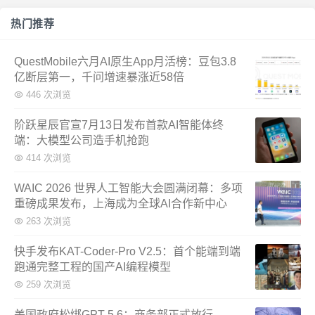
热门推荐
QuestMobile六月AI原生App月活榜：豆包3.8
亿断层第一，千问增速暴涨近58倍
446 次浏览
阶跃星辰官宣7月13日发布首款AI智能体终
端：大模型公司造手机抢跑
414 次浏览
WAIC 2026 世界人工智能大会圆满闭幕：多项
重磅成果发布，上海成为全球AI合作新中心
263 次浏览
快手发布KAT-Coder-Pro V2.5：首个能端到端
跑通完整工程的国产AI编程模型
259 次浏览
美国政府松绑GPT-5.6：商务部正式放行，