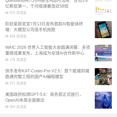
QuestMobile六月AI原生App月活榜：豆包3.8
亿断层第一，千问增速暴涨近58倍
475 次浏览
阶跃星辰官宣7月13日发布首款AI智能体终
端：大模型公司造手机抢跑
424 次浏览
WAIC 2026 世界人工智能大会圆满闭幕：多项
重磅成果发布，上海成为全球AI合作新中心
278 次浏览
快手发布KAT-Coder-Pro V2.5：首个能端到端
跑通完整工程的国产AI编程模型
271 次浏览
美国政府松绑GPT-5.6：商务部正式放行，
OpenAI本周全面推出
264 次浏览