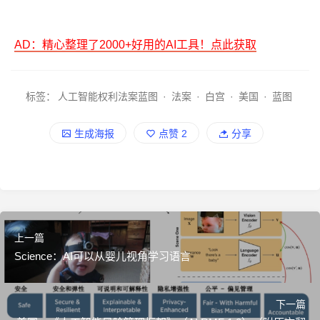
AD：精心整理了2000+好用的AI工具！点此获取
标签：
人工智能权利法案蓝图
·
法案
·
白宫
·
美国
·
蓝图
生成海报
点赞
2
分享
上一篇
Science：AI可以从婴儿视角学习语言
下一篇