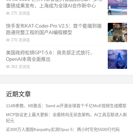
重磅成果发布，上海成为全球AI合作新中心
275 次浏览
快手发布KAT-Coder-Pro V2.5：首个能端到端
跑通完整工程的国产AI编程模型
270 次浏览
美国政府松绑GPT-5.6：商务部正式放行，
OpenAI本周全面推出
263 次浏览
近期文章
114B参数、6B激活：Sand.ai开源全球首个千亿MoE视频生成模型
MCP协议史上最大更新：全面转向无状态架构，AI工具互联进入新
纪元
近300万人围观Karpathy实测Opus 5：两小时写完5500行代码