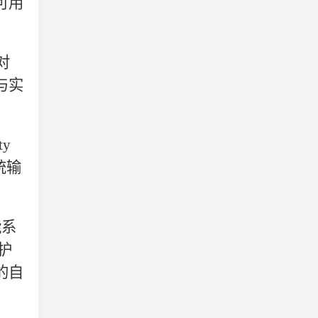
可用
对
与实
ty
统输
能系
护
的自