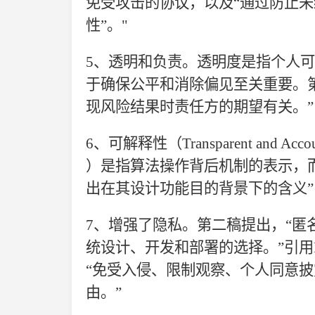
免受攻击的协议，以及“通过防止
性”。"
5、
透明和负责。透明度是指个人可
于确保公平和消除偏见至关重要。
现风险结果时责任方的期望有关。”
6、
可解释
性
（
Transparent and 
）是指算法操作背后机制的表示，而可解释
出在其设计功能目的背景下的含义
7、
增强了隐私。第二稿提出，
“匿
统设计、开发和部署的选择。”引用
“免受入侵、限制观察、
个
人同意披
由。
”