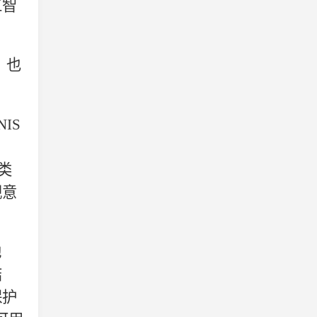
工智
，也
NIS
类
视意
地
结
保护