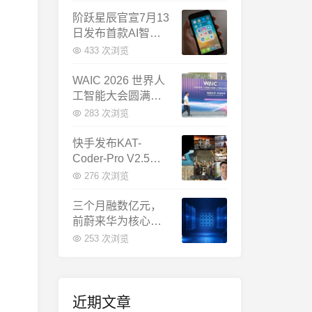
千问增速暴涨近58
倍
阶跃星辰官宣7月13
日发布首款AI智能
体终端：大模型公
433 次浏览
司造手机抢跑
WAIC 2026 世界人
工智能大会圆满闭
幕：多项重磅成果
283 次浏览
发布，上海成为全
球AI合作新中心
快手发布KAT-
Coder-Pro V2.5：
首个能端到端跑通
276 次浏览
完整工程的国产AI
编程模型
三个月融数亿元，
前蔚来华为核心成
员联手创立日冕开
253 次浏览
物，押注具身世界
模型
近期文章