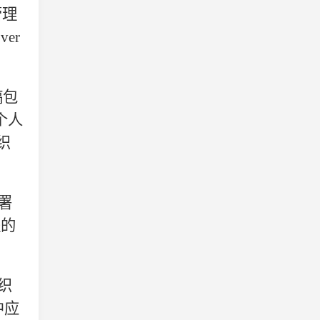
管理
ver
稿包
个人
织
署
程的
织
中应