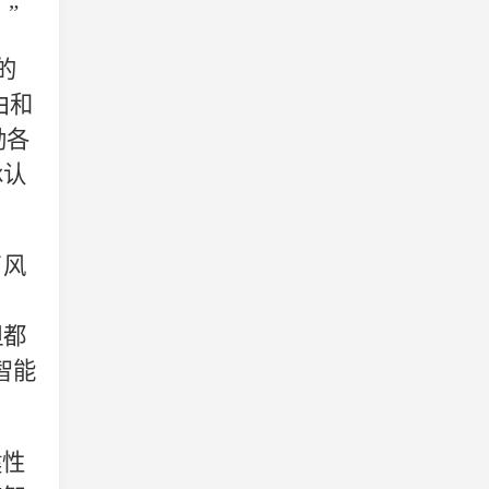
”
的
由和
励各
承认
了风
但都
智能
健性