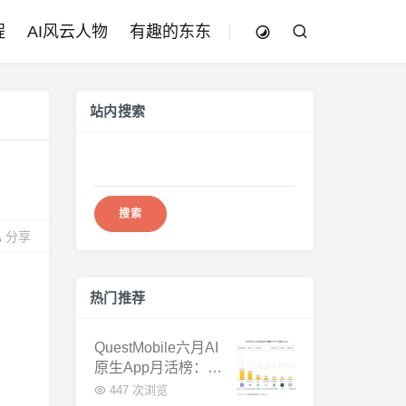
程
AI风云人物
有趣的东东
站内搜索
搜
索：
分享
热门推荐
QuestMobile六月AI
原生App月活榜：豆
包3.8亿断层第一，
447 次浏览