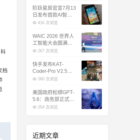
千问增速暴涨近58
倍
阶跃星辰官宣7月13
日发布首款AI智能
体终端：大模型公
416 次浏览
司造手机抢跑
WAIC 2026 世界人
工智能大会圆满闭
幕：多项重磅成果
267 次浏览
了科
发布，上海成为全
球AI合作新中心
快手发布KAT-
文档
Coder-Pro V2.5：
首个能端到端跑通
260 次浏览
件
完整工程的国产AI
总
编程模型
美国政府松绑GPT-
5.6：商务部正式放
行，OpenAI本周全
254 次浏览
面推出
近期文章