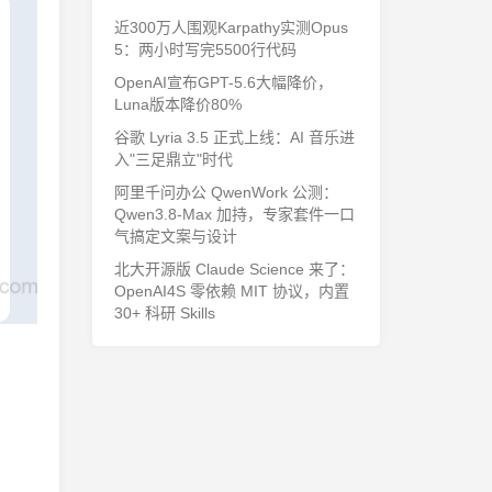
近300万人围观Karpathy实测Opus
5：两小时写完5500行代码
OpenAI宣布GPT-5.6大幅降价，
Luna版本降价80%
谷歌 Lyria 3.5 正式上线：AI 音乐进
入"三足鼎立"时代
阿里千问办公 QwenWork 公测：
Qwen3.8-Max 加持，专家套件一口
气搞定文案与设计
北大开源版 Claude Science 来了：
OpenAI4S 零依赖 MIT 协议，内置
30+ 科研 Skills