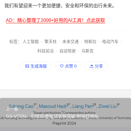
我们有望迎来一个更加便捷、安全和环保的出行未来。
AD：精心整理了2000+好用的AI工具！点此获取
标签：
人工智能
·
擎天柱
·
未来交通
·
特斯拉
·
电动汽车
·
科技前沿
·
自动驾驶
·
马斯克
生成海报
点赞
0
分享
上一篇
GS-VTON：引领3D虚拟试衣新突破 附项目地址