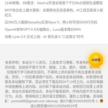
114B参数、6B激活：Sand.ai开源全球首个千亿MoE视频生成模型
MCP协议史上最大更新：全面转向无状态架构，AI工具互联进入新
纪元
近300万人围观Karpathy实测Opus 5：两小时写完5500行代码
OpenAI宣布GPT-5.6大幅降价，Luna版本降价80%
谷歌 Lyria 3.5 正式上线：AI 音乐进入"三足鼎立"时代
AI对话
免责声明：本站为个人资讯、工具类学习博客，所发布的一切形式
的内容，包括但不限于文字、链接、工具、图片、视频、软件等，
仅限用于学习和研究目的，不得将上述内容用于商业或者非法用
途，否则，一切后果请用户自负。本站信息来自网络，如有侵权请
联系本站删除下架，您必须在下载后的24个小时之内，从您的电脑
中彻底删除上述内容。访问和下载本站内容，说明您已同意上述条
款。本站为非盈利性站点，本站不贩卖软件，所有内容不作为商业
行为，点击、使用相关工具时请注意甄别，谨防上当受骗。咨询联
系：yumiok88@gmail.com
sitemap
.
渝ICP备2024018925号-1
.
渝公网安备50011202504519号