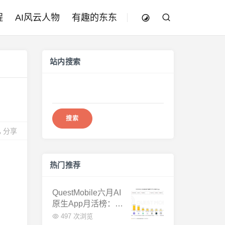
程
AI风云人物
有趣的东东
站内搜索
搜
索：
分享
热门推荐
QuestMobile六月AI
原生App月活榜：豆
包3.8亿断层第一，
497 次浏览