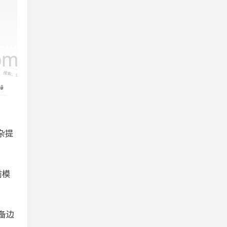
杂提
前模
备边