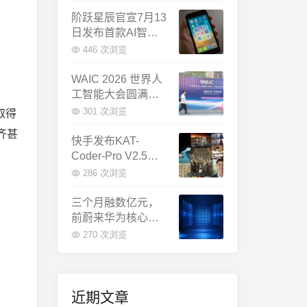
千问增速暴涨近58
倍
阶跃星辰官宣7月13
日发布首款AI智能
体终端：大模型公
446 次浏览
司造手机抢跑
WAIC 2026 世界人
工智能大会圆满闭
幕：多项重磅成果
301 次浏览
取得
发布，上海成为全
齐甚
球AI合作新中心
快手发布KAT-
Coder-Pro V2.5：
首个能端到端跑通
286 次浏览
完整工程的国产AI
编程模型
三个月融数亿元，
前蔚来华为核心成
员联手创立日冕开
270 次浏览
物，押注具身世界
模型
近期文章