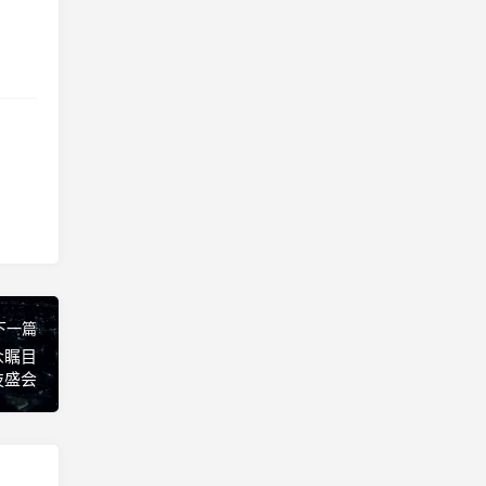
下一篇
众瞩目
技盛会