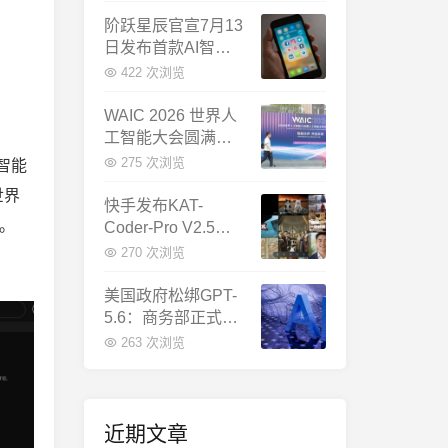
千问增速暴涨近58
倍
阶跃星辰官宣7月13
日发布首款AI智能
体终端：大模型公
422 次浏览
司造手机抢跑
WAIC 2026 世界人
工智能大会圆满闭
幕：多项重磅成果
275 次浏览
智能
发布，上海成为全
世界
球AI合作新中心
快手发布KAT-
。
Coder-Pro V2.5：
首个能端到端跑通
270 次浏览
完整工程的国产AI
编程模型
美国政府松绑GPT-
5.6：商务部正式放
行，OpenAI本周全
263 次浏览
面推出
近期文章