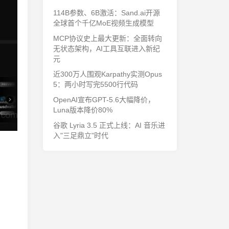
114B参数、6B激活：Sand.ai开源
全球首个千亿MoE视频生成模型
MCP协议史上最大更新：全面转向
无状态架构，AI工具互联进入新纪
元
近300万人围观Karpathy实测Opus
5：两小时写完5500行代码
OpenAI宣布GPT-5.6大幅降价，
Luna版本降价80%
谷歌 Lyria 3.5 正式上线：AI 音乐进
入"三足鼎立"时代