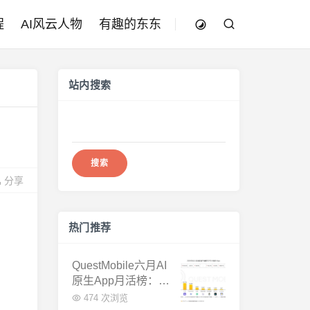
程
AI风云人物
有趣的东东
站内搜索
搜
索：
分享
热门推荐
QuestMobile六月AI
原生App月活榜：豆
包3.8亿断层第一，
474 次浏览