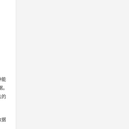
种能
据。
法的
数据