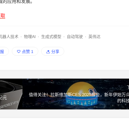
域的应用和发展。
获取
机器人技术
·
物理AI
·
生成式模型
·
自动驾驶
·
英伟达
报
点赞
1
分享
值得关注！拉斯维加斯CES 2025展会，新年伊始万
纪元
的科