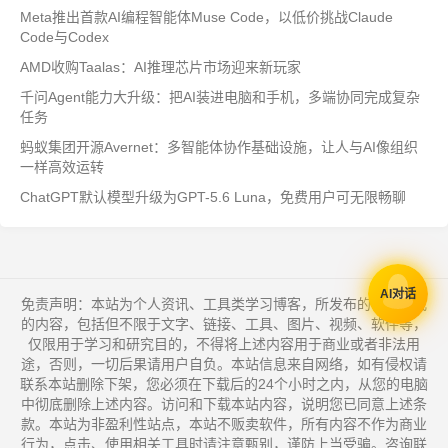
Meta推出首款AI编程智能体Muse Code，以低价挑战Claude
Code与Codex
AMD收购Taalas：AI推理芯片市场迎来新玩家
千问Agent能力大升级：把AI装进电脑和手机，多端协同完成复杂
任务
蚂蚁集团开源Avernet：多智能体协作基础设施，让人与AI像组织
一样高效运转
ChatGPT默认模型升级为GPT-5.6 Luna，免费用户可无限畅聊
AI对话
免责声明：本站为个人资讯、工具类学习博客，所发布的一切形式
的内容，包括但不限于文字、链接、工具、图片、视频、软件等，
仅限用于学习和研究目的，不得将上述内容用于商业或者非法用
途，否则，一切后果请用户自负。本站信息来自网络，如有侵权请
联系本站删除下架，您必须在下载后的24个小时之内，从您的电脑
中彻底删除上述内容。访问和下载本站内容，说明您已同意上述条
款。本站为非盈利性站点，本站不贩卖软件，所有内容不作为商业
行为，点击、使用相关工具时请注意甄别，谨防上当受骗。咨询联