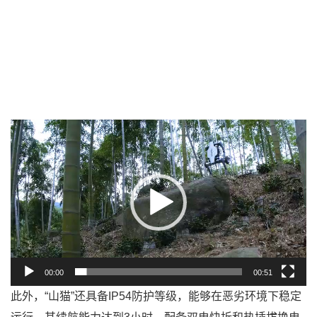
视
频
播
放
器
00:00
00:51
此外，“山猫”还具备IP54防护等级，能够在恶劣环境下稳定