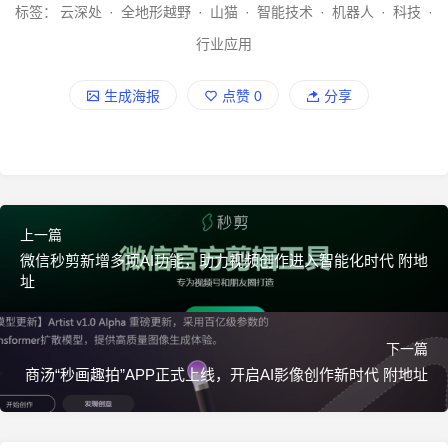
标签：
云深处
·
全地形越野
·
山猫
·
智能技术
·
机器人
·
科技
·
行业应用
生成海报
点赞
0
分享
上一篇
微信秒剪新增多项AI功能，助力视频创作进入智能化时代 附地
址
下一篇
商汤“秒画趣拍”APP正式上线，开启AI影像创作新时代 附地址