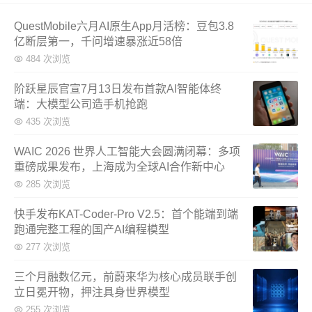
QuestMobile六月AI原生App月活榜：豆包3.8
亿断层第一，千问增速暴涨近58倍
484 次浏览
阶跃星辰官宣7月13日发布首款AI智能体终
端：大模型公司造手机抢跑
435 次浏览
WAIC 2026 世界人工智能大会圆满闭幕：多项
重磅成果发布，上海成为全球AI合作新中心
285 次浏览
快手发布KAT-Coder-Pro V2.5：首个能端到端
跑通完整工程的国产AI编程模型
277 次浏览
三个月融数亿元，前蔚来华为核心成员联手创
立日冕开物，押注具身世界模型
255 次浏览