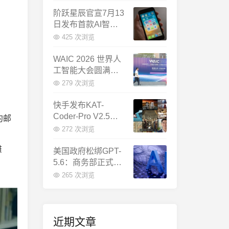
千问增速暴涨近58
倍
阶跃星辰官宣7月13
日发布首款AI智能
体终端：大模型公
425 次浏览
司造手机抢跑
WAIC 2026 世界人
工智能大会圆满闭
幕：多项重磅成果
279 次浏览
发布，上海成为全
球AI合作新中心
快手发布KAT-
Coder-Pro V2.5：
约邮
首个能端到端跑通
272 次浏览
完整工程的国产AI
雌
编程模型
美国政府松绑GPT-
5.6：商务部正式放
行，OpenAI本周全
265 次浏览
面推出
近期文章