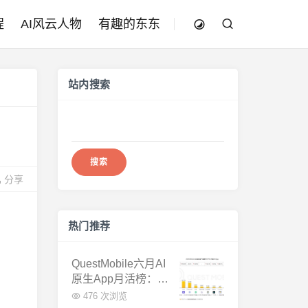
程
AI风云人物
有趣的东东
站内搜索
搜
索：
分享
热门推荐
QuestMobile六月AI
原生App月活榜：豆
包3.8亿断层第一，
476 次浏览