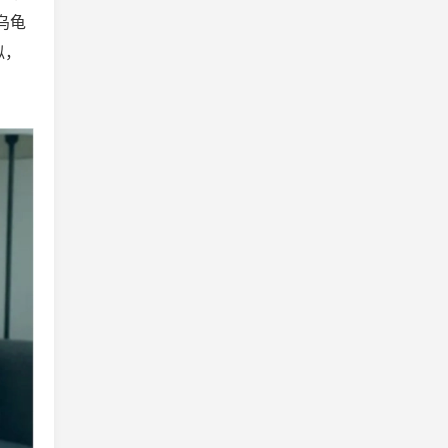
乌龟
似，