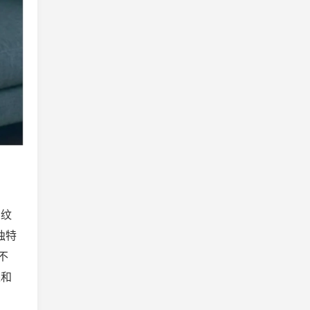
、纹
独特
不
违和