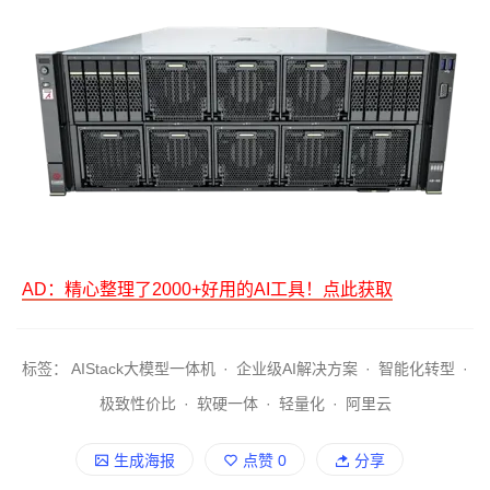
AD：精心整理了2000+好用的AI工具！点此获取
标签：
AIStack大模型一体机
·
企业级AI解决方案
·
智能化转型
·
极致性价比
·
软硬一体
·
轻量化
·
阿里云
生成海报
点赞
0
分享