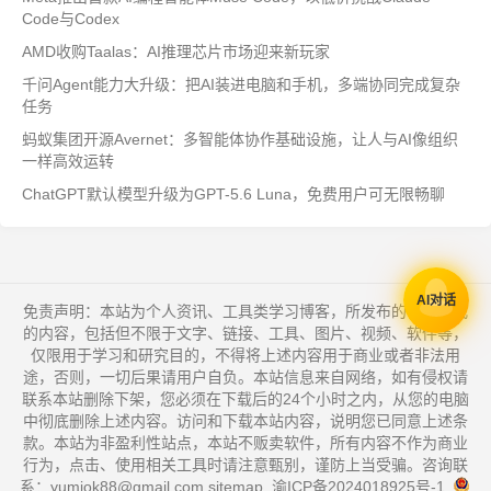
Code与Codex
AMD收购Taalas：AI推理芯片市场迎来新玩家
千问Agent能力大升级：把AI装进电脑和手机，多端协同完成复杂
任务
蚂蚁集团开源Avernet：多智能体协作基础设施，让人与AI像组织
一样高效运转
ChatGPT默认模型升级为GPT-5.6 Luna，免费用户可无限畅聊
AI对话
免责声明：本站为个人资讯、工具类学习博客，所发布的一切形式
的内容，包括但不限于文字、链接、工具、图片、视频、软件等，
仅限用于学习和研究目的，不得将上述内容用于商业或者非法用
途，否则，一切后果请用户自负。本站信息来自网络，如有侵权请
联系本站删除下架，您必须在下载后的24个小时之内，从您的电脑
中彻底删除上述内容。访问和下载本站内容，说明您已同意上述条
款。本站为非盈利性站点，本站不贩卖软件，所有内容不作为商业
行为，点击、使用相关工具时请注意甄别，谨防上当受骗。咨询联
系：yumiok88@gmail.com
sitemap
.
渝ICP备2024018925号-1
.