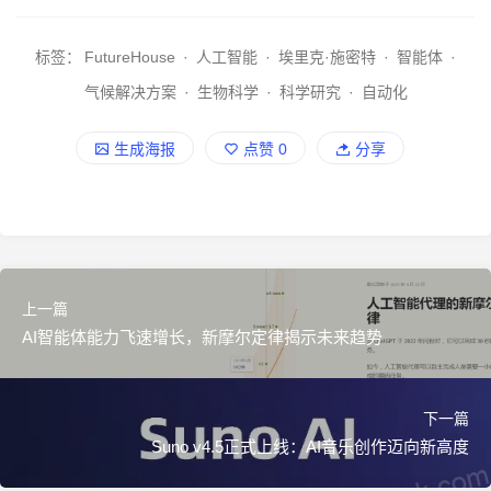
标签：
FutureHouse
·
人工智能
·
埃里克·施密特
·
智能体
·
气候解决方案
·
生物科学
·
科学研究
·
自动化
生成海报
点赞
0
分享
上一篇
AI智能体能力飞速增长，新摩尔定律揭示未来趋势
下一篇
Suno v4.5正式上线：AI音乐创作迈向新高度