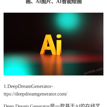
画、AI图片、AI智能绘画
1.DeepDreamGenerator-
ttps://deepdreamgenerator.com/
Deep Dream Generator是一款基于AI的在线艺