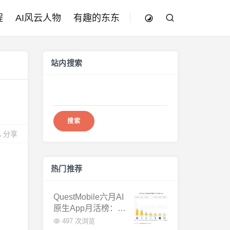
程
AI风云人物
有趣的东东
站内搜索
搜
索：
分享
热门推荐
QuestMobile六月AI
原生App月活榜：豆
包3.8亿断层第一，
497 次浏览