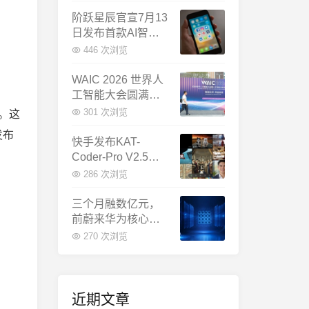
千问增速暴涨近58
倍
阶跃星辰官宣7月13
日发布首款AI智能
体终端：大模型公
446 次浏览
司造手机抢跑
WAIC 2026 世界人
工智能大会圆满闭
幕：多项重磅成果
301 次浏览
体。这
发布，上海成为全
发布
球AI合作新中心
快手发布KAT-
Coder-Pro V2.5：
首个能端到端跑通
286 次浏览
完整工程的国产AI
编程模型
三个月融数亿元，
前蔚来华为核心成
员联手创立日冕开
270 次浏览
物，押注具身世界
模型
近期文章