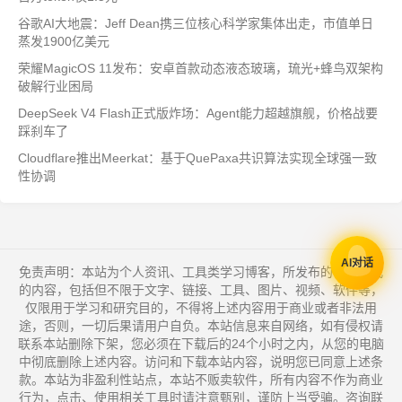
谷歌AI大地震：Jeff Dean携三位核心科学家集体出走，市值单日
蒸发1900亿美元
荣耀MagicOS 11发布：安卓首款动态液态玻璃，琉光+蜂鸟双架构
破解行业困局
DeepSeek V4 Flash正式版炸场：Agent能力超越旗舰，价格战要
踩刹车了
Cloudflare推出Meerkat：基于QuePaxa共识算法实现全球强一致
性协调
AI对话
免责声明：本站为个人资讯、工具类学习博客，所发布的一切形式
的内容，包括但不限于文字、链接、工具、图片、视频、软件等，
仅限用于学习和研究目的，不得将上述内容用于商业或者非法用
途，否则，一切后果请用户自负。本站信息来自网络，如有侵权请
联系本站删除下架，您必须在下载后的24个小时之内，从您的电脑
中彻底删除上述内容。访问和下载本站内容，说明您已同意上述条
款。本站为非盈利性站点，本站不贩卖软件，所有内容不作为商业
行为，点击、使用相关工具时请注意甄别，谨防上当受骗。咨询联